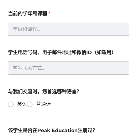
我
们
当前的学年和课程
*
您
对
哪
些
科
目
感
学生电话号码、电子邮件地址和微信ID（如适用）
兴
趣
当
前
的
学
年
与我们交流时，您首选哪种语言？
和
课
英语
普通话
程
该学生是否在Peak Education注册过？