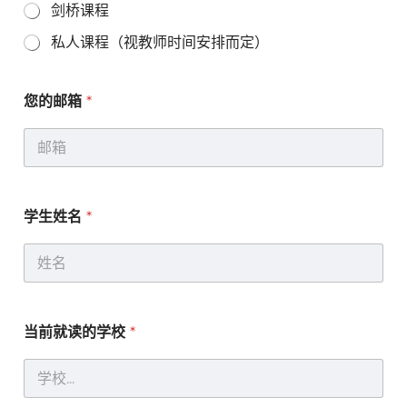
剑桥课程
私人课程（视教师时间安排而定）
s
您的邮箱
*
u
b
j
e
c
t
/
学生姓名
*
s
未
列
出
的
科
目
当前就读的学校
*
？
请
告
诉