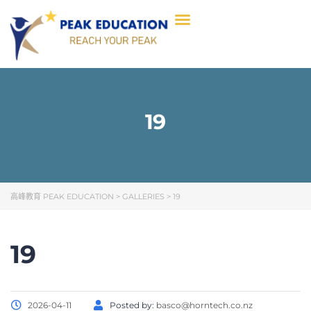
19
高峰教育 PEAK EDUCATION
>
GALLERIES
>
19
19
2026-04-11
Posted by:
basco@horntech.co.nz