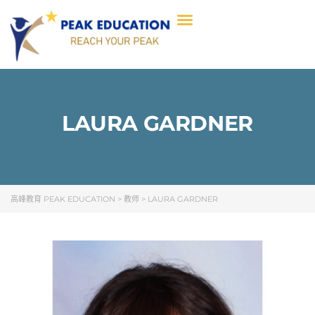
LAURA GARDNER
高峰教育 PEAK EDUCATION
>
教师
>
LAURA GARDNER