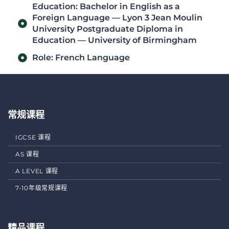
Education: Bachelor in English as a
Foreign Language — Lyon 3 Jean Moulin
University Postgraduate Diploma in
Education — University of Birmingham
Role: French Language
常规课程
IGCSE 课程
AS 课程
A LEVEL 课程
7-10年级常规课程
精品课程