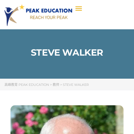
STEVE WALKER
高峰教育 PEAK EDUCATION
>
教师
>
STEVE WALKER